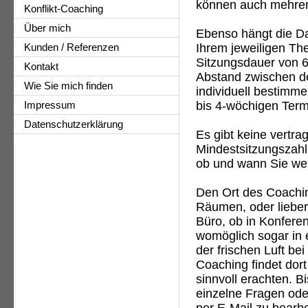
können auch mehrer
Konflikt-Coaching
Über mich
Ebenso hängt die Da
Ihrem jeweiligen Th
Kunden / Referenzen
Sitzungsdauer von 6
Kontakt
Abstand zwischen de
Wie Sie mich finden
individuell bestimme
bis 4-wöchigen Term
Impressum
Datenschutzerklärung
Es gibt keine vertra
Mindestsitzungszahl
ob und wann Sie we
Den Ort des Coachin
Räumen, oder lieber
Büro, ob in Konfer
womöglich sogar in 
der frischen Luft b
Coaching findet dort
sinnvoll erachten. B
einzelne Fragen ode
per E-Mail zu bearbe